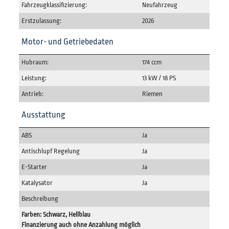
Fahrzeugklassifizierung:
Neufahrzeug
Erstzulassung:
2026
Motor- und Getriebedaten
Hubraum:
174 ccm
Leistung:
13 kW / 18 PS
Antrieb:
Riemen
Ausstattung
ABS
Ja
Antischlupf Regelung
Ja
E-Starter
Ja
Katalysator
Ja
Beschreibung
Farben: Schwarz, Hellblau
Finanzierung auch ohne Anzahlung möglich